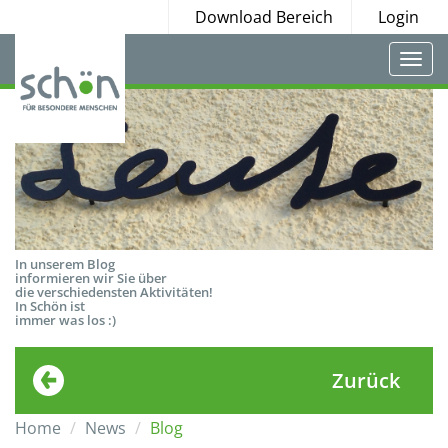
Download Bereich
Login
Togg
navi
In unserem Blog
informieren wir Sie über
die verschiedensten Aktivitäten!
In Schön ist
immer was los :)
Zurück
Home
News
Blog