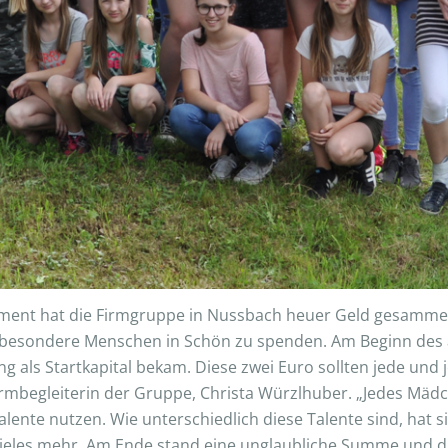
ent hat die Firmgruppe in Nussbach heuer Geld gesammelt
ür besondere Menschen in Schön zu spenden. Am Beginn de
ing als Startkapital bekam. Diese zwei Euro sollten jede und
 Firmbegleiterin der Gruppe, Christa Würzlhuber. „Jedes Mädc
nte nutzen. Wie unterschiedlich diese Talente sind, hat si
ieles mehr. Am Ende stand eine unglaubliche Summe und d