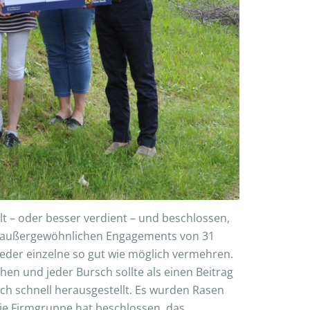
 – oder besser verdient – und beschlossen,
s außergewöhnlichen Engagements von 31
 jeder einzelne so gut wie möglich vermehren.
hen und jeder Bursch sollte als einen Beitrag
ch schnell herausgestellt. Es wurden Rasen
ie Firmgruppe hat beschlossen, das