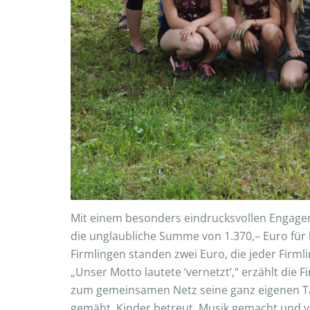
Mit einem besonders eindrucksvollen Engagem
die unglaubliche Summe von 1.370,– Euro f
Firmlingen standen zwei Euro, die jeder Firml
„Unser Motto lautete ‘vernetzt‘,“ erzählt die
zum gemeinsamen Netz seine ganz eigenen Tale
gemäht, Kinder betreut, Musik gemacht und v