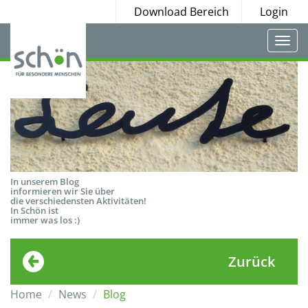
Download Bereich
Login
Togg
navi
In unserem Blog
informieren wir Sie über
die verschiedensten Aktivitäten!
In Schön ist
immer was los :)
Zurück
Home
News
Blog