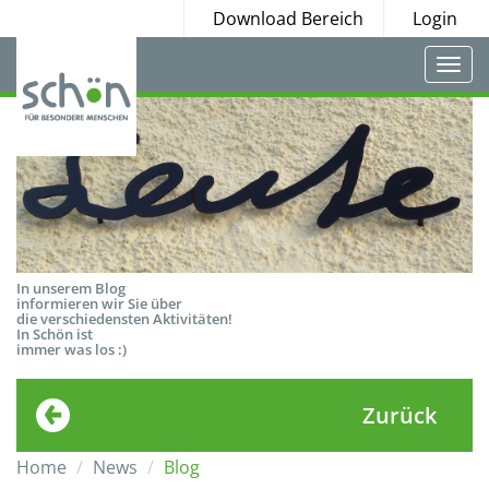
Download Bereich
Login
Togg
navi
In unserem Blog
informieren wir Sie über
die verschiedensten Aktivitäten!
In Schön ist
immer was los :)
Zurück
Home
News
Blog