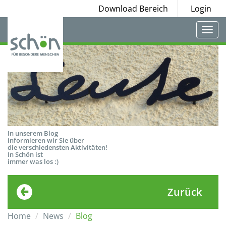
Download Bereich
Login
Togg
navi
In unserem Blog
informieren wir Sie über
die verschiedensten Aktivitäten!
In Schön ist
immer was los :)
Zurück
Home
News
Blog