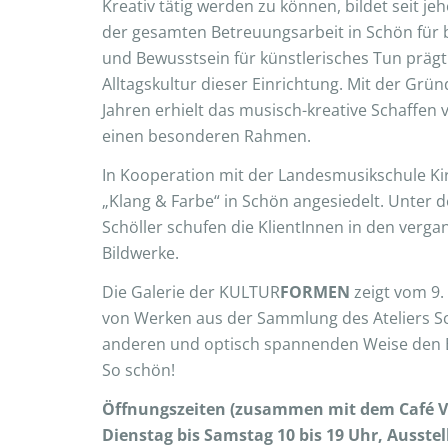
Kreativ tätig werden zu können, bildet seit je
der gesamten Betreuungsarbeit in Schön für
und Bewusstsein für künstlerisches Tun prägt i
Alltagskultur dieser Einrichtung. Mit der Grü
Jahren erhielt das musisch-kreative Schaffe
einen besonderen Rahmen.
In Kooperation mit der Landesmusikschule Ki
„Klang & Farbe“ in Schön angesiedelt. Unter 
Schöller schufen die KlientInnen in den ver
Bildwerke.
Die Galerie der KULTUR
FORMEN
zeigt vom 9.
von Werken aus der Sammlung des Ateliers Sc
anderen und optisch spannenden Weise den 
So schön!
Öffnungszeiten (zusammen mit dem Café Vi
Dienstag bis Samstag 10 bis 19 Uhr, Ausstel