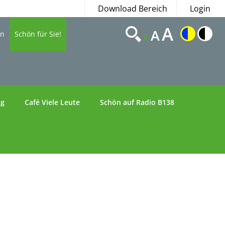
Download Bereich
Login
A
A
en
Schön für Sie!
A
ng
Café Viele Leute
Schön auf Radio B138