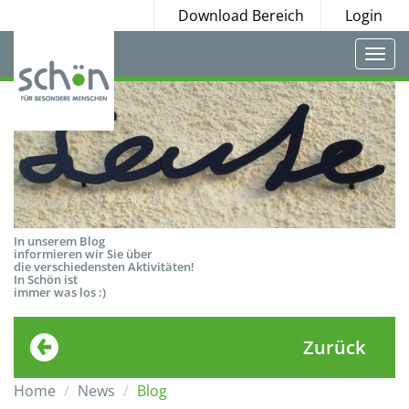
Download Bereich
Login
Togg
navi
In unserem Blog
informieren wir Sie über
die verschiedensten Aktivitäten!
In Schön ist
immer was los :)
Zurück
Home
News
Blog