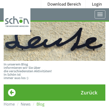
Download Bereich
Login
Togg
navi
In unserem Blog
informieren wir Sie über
die verschiedensten Aktivitäten!
In Schön ist
immer was los :)
Zurück
Home
News
Blog