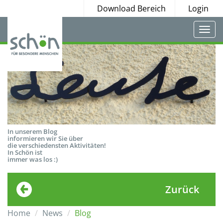
Download Bereich
Login
Togg
navi
In unserem Blog
informieren wir Sie über
die verschiedensten Aktivitäten!
In Schön ist
immer was los :)
Zurück
Home
News
Blog