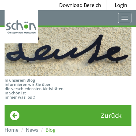
Download Bereich
Login
Togg
navi
In unserem Blog
informieren wir Sie über
die verschiedensten Aktivitäten!
In Schön ist
immer was los :)
Zurück
Home
News
Blog