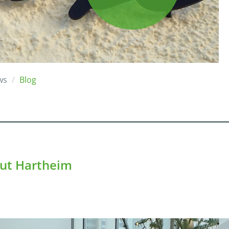
ws
Blog
tut Hartheim