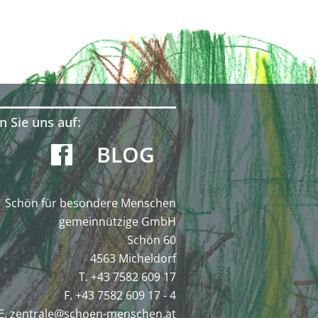
n Sie uns auf:
BLOG
Schön für besondere Menschen
gemeinnützige GmbH
Schön 60
4563 Micheldorf
T. +43 7582 609 17
F. +43 7582 609 17 - 4
E.
zentrale@schoen-menschen.at