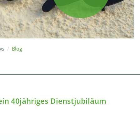
ws
Blog
ein 40jähriges Dienstjubiläum