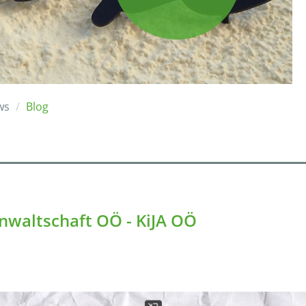
ws
Blog
anwaltschaft OÖ - KiJA OÖ