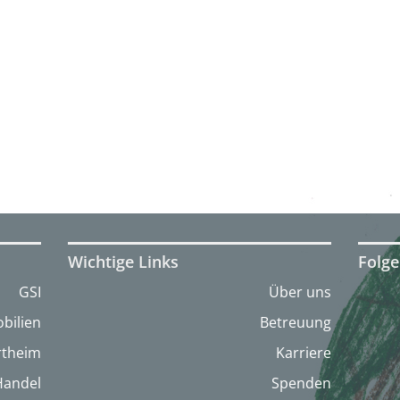
Wichtige Links
Folge
GSI
Über uns
bilien
Betreuung
artheim
Karriere
Handel
Spenden