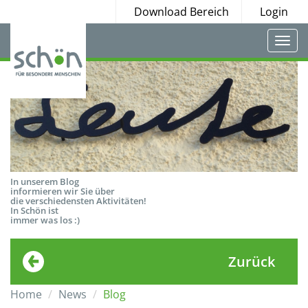
Download Bereich
Login
Togg
navi
In unserem Blog
informieren wir Sie über
die verschiedensten Aktivitäten!
In Schön ist
immer was los :)
Zurück
Home
News
Blog