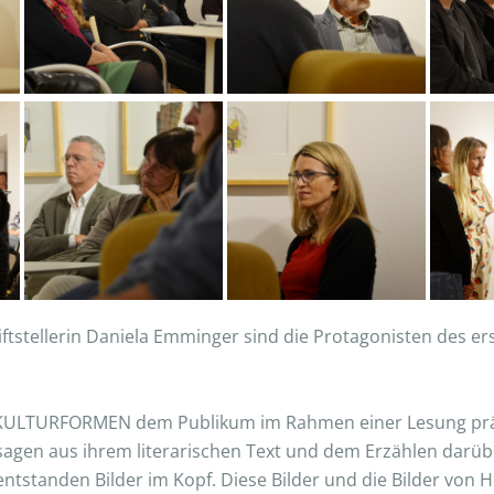
iftstellerin Daniela Emminger sind die Protagonisten des 
e KULTURFORMEN dem Publikum im Rahmen einer Lesung prä
gen aus ihrem literarischen Text und dem Erzählen darüber
s entstanden Bilder im Kopf. Diese Bilder und die Bilder vo