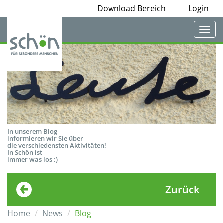
Download Bereich
Login
Togg
navi
In unserem Blog
informieren wir Sie über
die verschiedensten Aktivitäten!
In Schön ist
immer was los :)
Zurück
Home
News
Blog