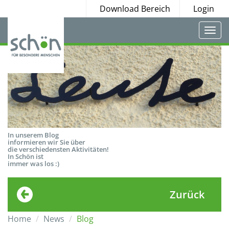
Download Bereich
Login
Togg
navi
In unserem Blog
informieren wir Sie über
die verschiedensten Aktivitäten!
In Schön ist
immer was los :)
Zurück
Home
News
Blog