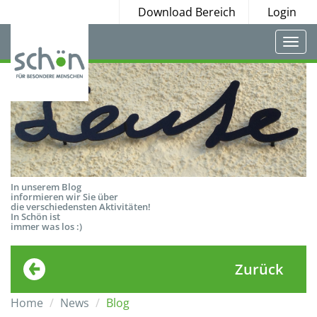
Download Bereich
Login
Togg
navi
In unserem Blog
informieren wir Sie über
die verschiedensten Aktivitäten!
In Schön ist
immer was los :)
Zurück
Home
News
Blog