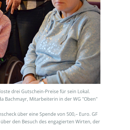
ste drei Gutschein-Preise für sein Lokal.
a Bachmayr, Mitarbeiterin in der WG "Oben"
nscheck über eine Spende von 500,– Euro. GF
ber den Besuch des engagierten Wirten, der