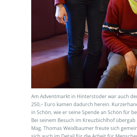
Am Adventmarkt in Hinterstoder war auch der W
250,– Euro kamen dadurch herein. Kurzerhand
in Schön, wie er seine Spende an Schön für
Bei seinem Besuch im Kreuzbichlhof übergab 
Mag. Thomas Weixlbaumer freute sich gemei
sich auch im Detail für die Arbeit für Mensch