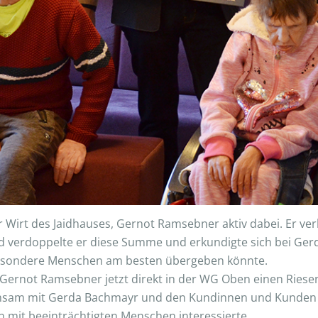
irt des Jaidhauses, Gernot Ramsebner aktiv dabei. Er verlo
 verdoppelte er diese Summe und erkundigte sich bei Gerd
 besondere Menschen am besten übergeben könnte.
Gernot Ramsebner jetzt direkt in der WG Oben einen Riese
nsam mit Gerda Bachmayr und den Kundinnen und Kunden ü
en mit beeinträchtigten Menschen interessierte.