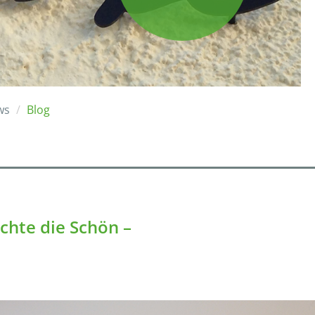
ws
Blog
chte die Schön –