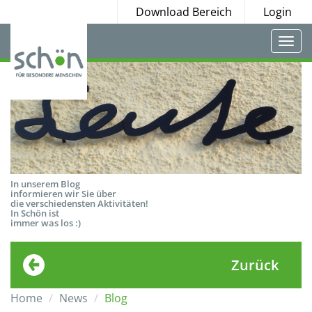
Download Bereich
Login
Togg
navi
In unserem Blog
informieren wir Sie über
die verschiedensten Aktivitäten!
In Schön ist
immer was los :)
Zurück
Home
News
Blog