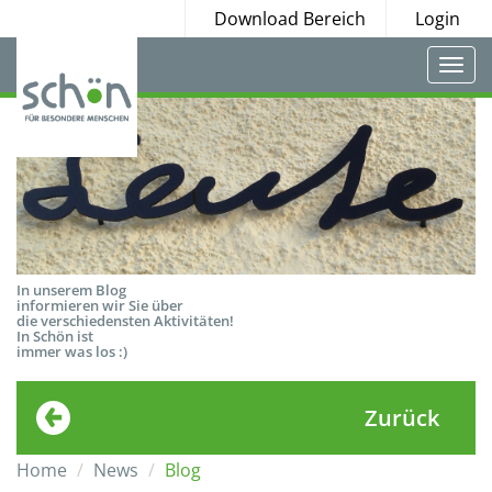
Download Bereich
Login
Togg
navi
In unserem Blog
informieren wir Sie über
die verschiedensten Aktivitäten!
In Schön ist
immer was los :)
Zurück
Home
News
Blog