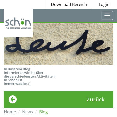
Download Bereich
Login
Togg
navi
In unserem Blog
informieren wir Sie über
die verschiedensten Aktivitäten!
In Schön ist
immer was los :)
Zurück
Home
News
Blog