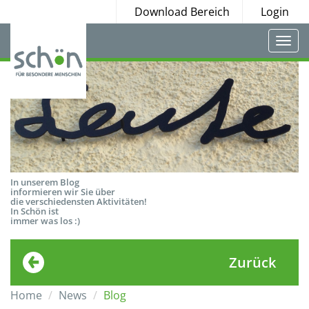
Download Bereich
Login
Togg
navi
In unserem Blog
informieren wir Sie über
die verschiedensten Aktivitäten!
In Schön ist
immer was los :)
Zurück
Home
News
Blog