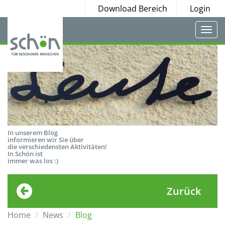
Download Bereich
Login
Togg
navi
In unserem Blog
informieren wir Sie über
die verschiedensten Aktivitäten!
In Schön ist
immer was los :)
Zurück
Home
News
Blog