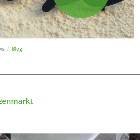
ws
Blog
nzenmarkt