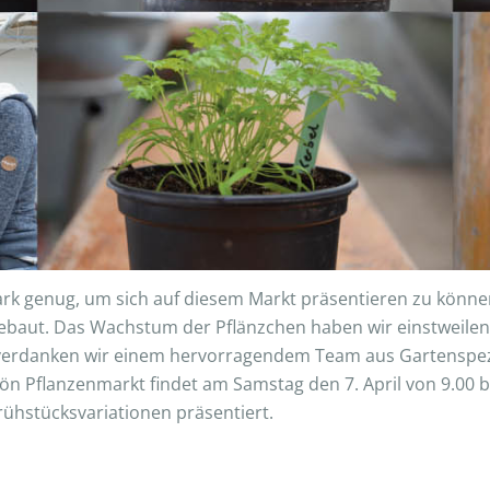
ark genug, um sich auf diesem Markt präsentieren zu könne
gebaut. Das Wachstum der Pflänzchen haben wir einstweilen
s verdanken wir einem hervorragendem Team aus Gartenspez
chön Pflanzenmarkt findet am Samstag den 7. April von 9.00 
rühstücksvariationen präsentiert.