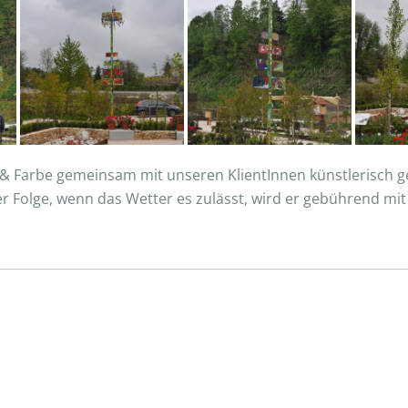
& Farbe gemeinsam mit unseren KlientInnen künstlerisch ge
r Folge, wenn das Wetter es zulässt, wird er gebührend mi